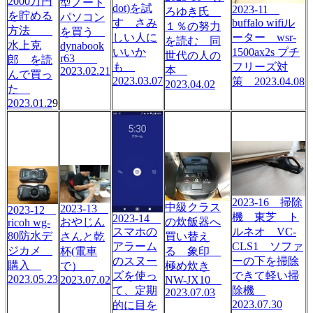
2000万円
型ノート
dot)を試
2023-11
ろゆき氏
を貯める
パソコン
buffalo wifiル
す さみ
１％の努力
方法
を買う
ーター wsr-
しい人に
を読む 同
水上克
dynabook
1500ax2s プチ
いいか
世代の人の
r63
郎 を読
フリーズ対
も
本
2023.02.21
んで買っ
2023.03.07
策 2023.04.08
2023.04.02
た
2023.01.2
9
2023-16 掃除
中級クラス
2023-13
2023-12
機 東芝 ト
2023-14
おやじん
の炊飯器へ
ricoh wg-
スマホの
ルネオ VC-
80防水デ
さんと乾
買い替え
アラーム
CLS1 ソファ
ジカメ
杯(電車
る 象印
のスヌー
ーの下を掃除
購入
で）
極め炊き
ズを使っ
できて軽い掃
2023.05.23
2023.07.02
NW-JX10
て、定期
除機
2023.07.03
2023.07.30
的に目を