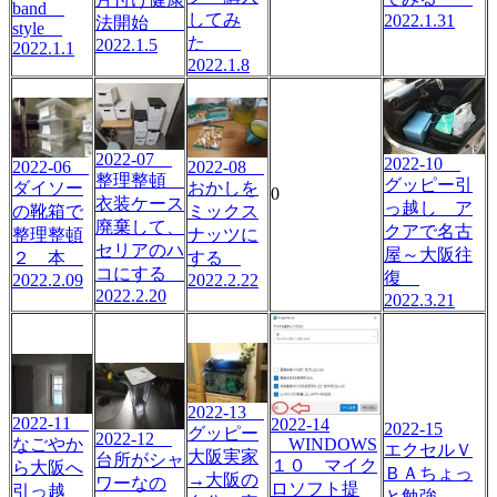
band
してみ
2022.1.31
法開始
style
た
2022.1.5
2022.1.1
2022.1.8
2022-07
2022-10
2022-06
2022-08
整理整頓
グッピー引
ダイソー
おかしを
0
衣装ケース
っ越し ア
の靴箱で
ミックス
廃棄して、
クアで名古
整理整頓
ナッツに
セリアのハ
屋～大阪往
２ 本
する
コにする
復
2022.2.09
2022.2.22
2022.2.20
2022.3.21
2022-13
2022-11
2022-14
2022-15
グッピー
2022-12
WINDOWS
なごやか
エクセルＶ
大阪実家
台所がシャ
１０ マイク
ら大阪へ
ＢＡちょっ
→大阪の
ワーなの
ロソフト提
引っ越
と勉強