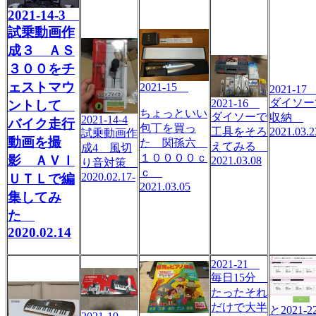
2021-14-3
試乗動画作
成３ ＡＳ
３００をチ
ェストマウ
2021-15
2021-1
ダイソー
2021-16
ントして
ちょっといい
ダイソーで
収納
2021-14-4
バイク走行
包丁を買っ
工具をそろ
2021.03.2
試乗動画作
動画を撮
た 関孫六
えてみる
成4 風切
１００００ｃ
影 ＡＶＩ
2021.03.08
り音対策
ｃ
2020.02.17-
ＵＴＬで編
2021.03.05
集してみ
た
2020.02.14
2021-21
毎日15分
たったそれ
だけで大半
と2021-