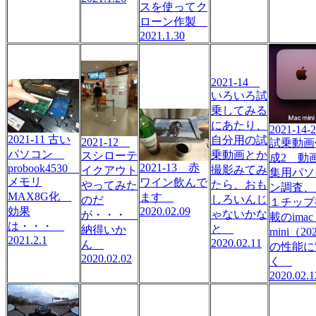
スを使ってク
ローン作製
2021.1.30
2021-14
いろいろ試
乗してみる
にあたり、
2021-14
2021-11 古い
自分用の試
2021-12
試乗動画
パソコン
乗動画とか
スシローテ
成2 動
2021-13 赤
probook4530
撮影みてみ
イクアウト
集用パソ
メモリ
ワイン飲んで
たら、おも
やってみた
ン調査、
MAX8G化
ます
しろいんじ
のだ
１チップ
2020.02.09
効果
ゃないかな
が・・・
載のima
は・・・
と
納得いか
mini（20
2021.2.1
2020.02.11
ん
の性能に
2020.02.02
く
2020.02.1