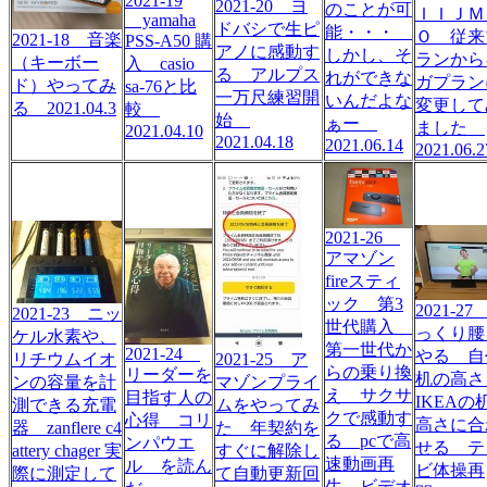
2021-19
2021-20 ヨ
のことが可
ＩＩＪＭ
yamaha
ドバシで生ピ
能・・・
Ｏ 従来
2021-18 音楽
PSS-A50 購
アノに感動す
しかし、そ
ランから
（キーボー
入 casio
る アルプス
れができな
ガプラン
ド）やってみ
sa-76と比
一万尺練習開
いんだよな
変更して
る 2021.04.3
較
始
ぁー
ました
2021.04.10
2021.04.18
2021.06.14
2021.06.2
2021-26
アマゾン
fireスティ
ック 第3
2021-2
2021-23 ニッ
世代購入
っくり腰
ケル水素や、
第一世代か
2021-24
やる 自
リチウムイオ
2021-25 ア
らの乗り換
リーダーを
机の高さ
ンの容量を計
マゾンプライ
え サクサ
目指す人の
IKEAの
測できる充電
ムをやってみ
クで感動す
心得 コリ
高さに合
器 zanflere c4
た 年契約を
る pcで高
ンパウエ
せる テ
attery chager 実
すぐに解除し
速動画再
ル を読ん
ビ体操再
際に測定して
て自動更新回
生 ビデオ