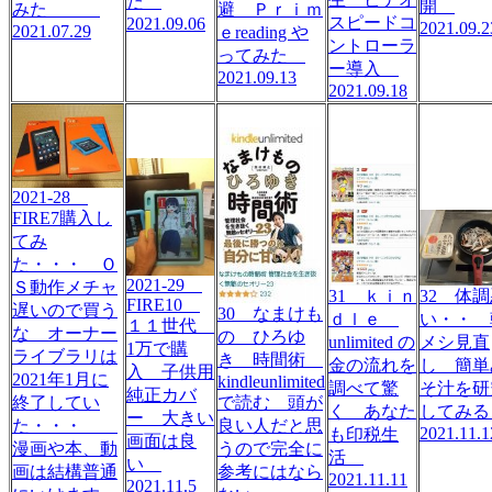
だ
開
みた
避 Ｐｒｉｍ
スピードコ
2021.09.06
2021.09.2
2021.07.29
ｅreading や
ントローラ
ってみた
ー導入
2021.09.13
2021.09.18
2021-28
FIRE7購入し
てみ
た・・・ Ｏ
2021-29
Ｓ動作メチャ
32 体
31 ｋｉｎ
FIRE10
遅いので買う
30 なまけも
い・・ 
ｄｌｅ
１１世代
な オーナー
の ひろゆ
メシ見直
unlimited の
1万で購
ライブラリは
き 時間術
し 簡単
金の流れを
入 子供用
2021年1月に
kindleunlimited
そ汁を研
調べて驚
純正カバ
終了してい
で読む 頭が
してみ
く あなた
ー 大きい
た・・・
良い人だと思
2021.11.1
も印税生
画面は良
漫画や本、動
うので完全に
活
い
画は結構普通
参考にはなら
2021.11.11
2021.11.5