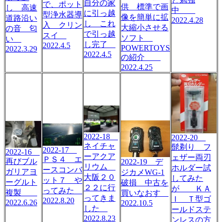
自分の家
で、ポット
供 標準で画
し 高速
中
に引っ越
型浄水器導
像を簡単に拡
道路沿い
2022.4.28
し これ
入 クリン
大縮小させる
の音 匂
で引っ越
スイ
ソフト
い
し完了
2022.4.5
POWERTOYS
2022.3.29
2022.4.5
の紹介
2022.4.25
2022-18
2022-20
ネイチャ
髭剃り フ
2022-17
2022-16
ーアクア
ェザー両刃
ＰＳ４ エ
再びブル
2022-19 デ
リウム
ホルダー試
ースコンバ
ガリアヨ
ジカメWG-1
大阪２０
してみた
ット７ や
ーグルト
破損 中古を
２２に行
が ＫＡ
ってみた
複製
買いなおす
ってきま
Ｉ Ｔ型ゴ
2022.8.20
2022.6.26
2022.10.5
した
ールドステ
2022.8.23
ンレスの方