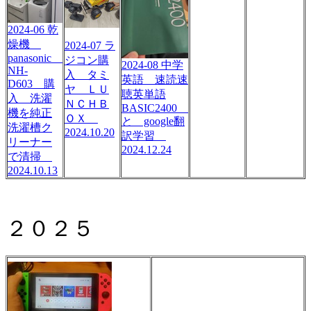
2024-06 乾
燥機
2024-07 ラ
panasonic
ジコン購
2024-08 中学
NH-
入 タミ
英語 速読速
D603 購
ヤ ＬＵ
聴英単語
入 洗濯
ＮＣＨＢ
BASIC2400
機を純正
ＯＸ
と google翻
洗濯槽ク
2024.10.20
訳学習
リーナー
2024.12.24
で清掃
2024.10.13
２０２５