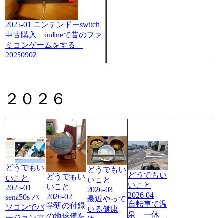
2025-01 ニンテンドーswitch
中古購入 onlineで昔のファ
ミコンゲームをする
20250902
２０２６
どうでもい
どうでもい
どうでもい
どうでもい
いこと
いこと
いこと
いこと
2026-01
2026-03
2026-04
2026-02
sena50s パ
最近やって
自転車で温
学研の付録
ソコンでバ
いる健康
泉 一休
の地球儀を
ージョンア