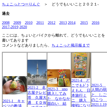
ちょこっとつーりんぐ
＞ どうでもいいこと２０２１-
過去
2008
2009
2010
2011
2012
2013
2014
2015
2016
2017-2019
2020
ここには、ちょいとバイクから離れて、どうでもいいことを
書いてあります
コメントなどありましたら、
ちょこっと掲示板まで
2021-4 ど
2021-5
こでもﾄﾞﾗ
2021-2 名
2021-3 uno
人間の弱
えもん 日
古屋テレビ
購入してみ
と、しご
本旅行ミ
塔 久屋大
た なかなか
のこ
ニ 購入
2021-1 キャ
通 ＥＤＷ
面白い 結
2021.1.19
接戦になり
ベツの酢漬