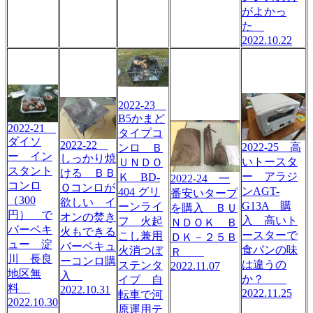
がよかっ
た
2022.10.22
2022-23
B5かまど
2022-21
タイプコ
ダイソ
2022-22
2022-25 高
ンロ Ｂ
ー イン
しっかり焼
いトースタ
ＵＮＤＯ
スタント
ける ＢＢ
ー アラジ
Ｋ BD-
2022-24 一
コンロ
Ｑコンロが
ンAGT-
404 グリ
番安いタープ
（300
欲しい イ
G13A 購
ーンライ
を購入 ＢＵ
円） で
オンの焚き
入 高いト
フ 火起
ＮＤＯＫ Ｂ
バーベキ
火もできる
ースターで
こし兼用
ＤＫ－２５Ｂ
ュー 淀
バーベキュ
食パンの味
火消つぼ
Ｒ
川 長良
ーコンロ購
は違うの
ステンタ
2022.11.07
地区無
入
か？
イプ 自
料
2022.10.31
2022.11.25
転車で河
2022.10.30
原運用テ