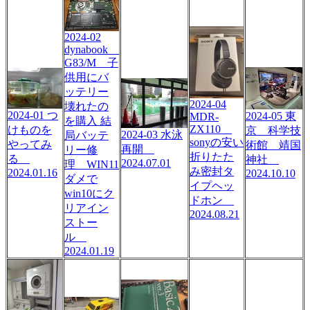
2024-02
dynabook
G83/M 子
供用にバ
ッテリー
2024-04
壊れたの
2024-01 つ
2024-05 東
MDR-
を購入 結
ZX110
けものを
京 科学技
2024-03 水泳
局バッテ
sonyの安い
やってみ
術館 靖国
再開
リー修
折りたた
る
神社
2024.07.01
理 WIN11
み密封タ
2024.01.16
2024.10.10
ダメで
イプヘッ
win10にク
ドホン
リアイン
2024.08.21
ストー
ル
2024.01.19