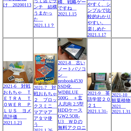
って店でラ
構、戦略ゲー
やすく、シ
け 20200113
ンチ 結構
ですね
ンプルで比
うまかっ
2021.1.15
較的わかり
た
やすい。
2021.1.1？
楽しめた
2021.1.17
2021-8 古い
ノートパソコ
ン
probook4530
2021-6 対戦
SSD化
2021-7 対
WDBLUE
おもちゃ Ｔ
2021-9 英
戦おもちゃ
2021-1
500G ＋玄
ＥＴＲＡ Ｔ
語学習２０
２ ブロッ
観葉植物
人志向 2.5型
ＯＷＥＲ Ｐ
２１
クスミニ
2021
HDDケース
ＬＵＳ ヨメ
2021.1.31-
2021.1.31
マアマア
GW2.5OR-
高評価
アタマ使
U3 ＷＤの
2021.1.23
う
無料アクロニ
2021.1.26