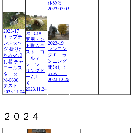
休める
2023.07.03
2023-17
2023-18
キャプテ
家用テン
ンスタッ
2023-19
ト購入テ
ランニン
グ 折りた
スト コ
グ01 ラ
たみ火起
ールマ
ンニング
し器 チャ
ン ツー
開始して
コールス
リングド
みる
ターター
ームＬ
2023.12.26
M-6638
Ｘ
テスト
2023.11.24
2023.11.04
２０２４