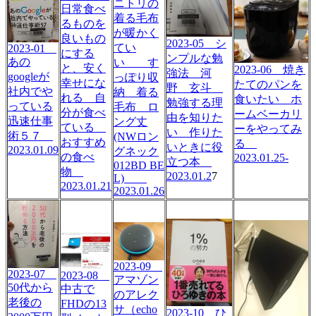
ニトリの
日常食べ
着る毛布
るものを
が暖かく
良いもの
2023-05 シ
てい
2023-01
にする
ンプルな勉
あの
い す
と、安く
2023-06 焼き
強法 河
googleが
っぽり収
幸せにな
たてのパンを
野 玄斗
社内でや
納 着る
れる 自
食いたい ホ
勉強する理
っている
毛布 ロ
分が食べ
ームベーカリ
由を知りた
迅速仕事
ング丈
ている
ーをやってみ
い 作りた
術５７
(NWロン
おすすめ
る
いときに役
2023.01.09
グネック
の食べ
2023.01.25-
立つ本
012BD BE
物
2023.01.2
7
L)
2023.01.21
2023.01.26
2023-09
2023-07
2023-08
アマゾン
50代から
中古で
のアレク
老後の
FHDの13
サ（echo
2023-10 ひ