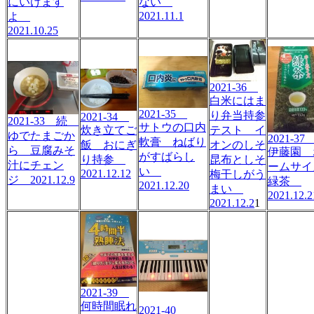
にいけます
ない
2021.11.1
よ
2021.10.25
2021-36
白米にはま
2021-35
り弁当持参
2021-34
2021-33 続
サトウの口内
炊き立てご
テスト イ
ゆでたまごか
2021-3
軟膏 ねばり
飯 おにぎ
オンのしそ
ら 豆腐みそ
伊藤園 
がすばらし
り持参
昆布としそ
汁にチェン
ームサイ
い
2021.12.12
梅干しがう
ジ 2021.12.9
緑茶
2021.12.20
まい
2021.12.2
2021.12.2
1
2021-39
何時間眠れ
2021-40