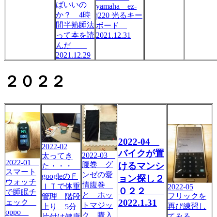
ばいいの
yamaha ez-
か？ 4時
j220 光るキー
間半熟睡法
ボード
2021.12.31
って本を読
んだ
2021.12.29
２０２２
2022-04
2022-02
バイクが置
2022-03
太ってき
2022-01
腹巻 グ
けるマンシ
た・・・
スマート
ンゼの愛
googleのＦ
ョン探し２
ウォッチ
情腹巻
ＩＴで体重
2022-05
０２２
で睡眠チ
と ホッ
フリックを
管理 階段
2022.1.31
ェック
トマジッ
再び練習し
上り 5分
oppo
ク 購入
てみる
片付け健康